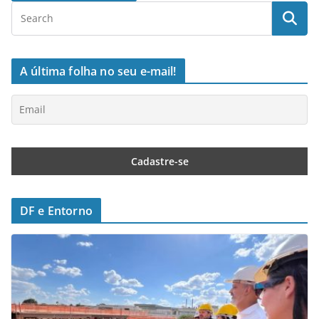
A última folha no seu e-mail!
DF e Entorno