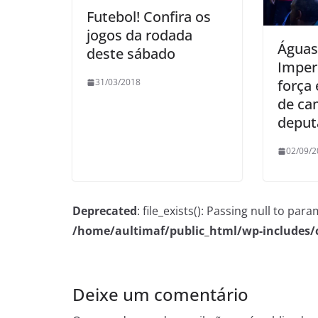
Futebol! Confira os
jogos da rodada
Águas
deste sábado
Imper
força
31/03/2018
de ca
deput
02/09/2
Deprecated
: file_exists(): Passing null to pa
/home/aultimaf/public_html/wp-includes
Deixe um comentário