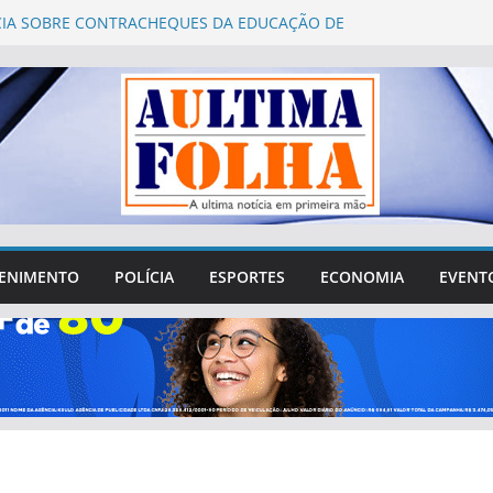
IA SOBRE CONTRACHEQUES DA EDUCAÇÃO DE
INDAS É QUESTIONADA PELA PREFEITURA
 2026: Águas Lindas abre 752 vagas para
ento presencial de mesários
o Fórum Municipal de Educação de Águas Lindas
questionamentos sobre gastos, transparência e
ação da sociedade
e Águas Lindas tenta sair da crise e recuperar
perdido na cidade
rgílio reúne lideranças de Águas Lindas e destaca
R$ 4 milhões destinados ao município
ENIMENTO
POLÍCIA
ESPORTES
ECONOMIA
EVENT