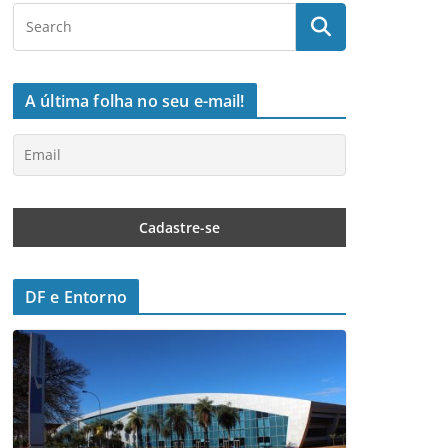
A última folha no seu e-mail!
DF e Entorno