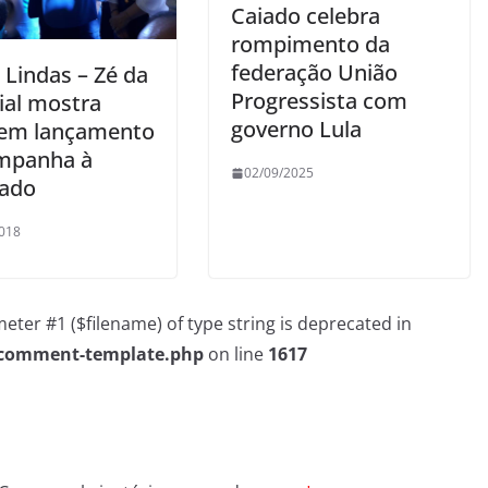
Caiado celebra
rompimento da
federação União
 Lindas – Zé da
Progressista com
ial mostra
governo Lula
 em lançamento
mpanha à
02/09/2025
ado
018
rameter #1 ($filename) of type string is deprecated in
/comment-template.php
on line
1617