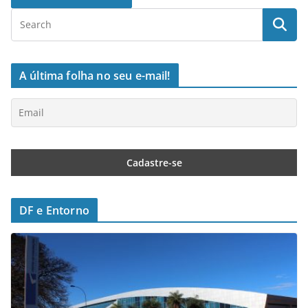
A última folha no seu e-mail!
DF e Entorno