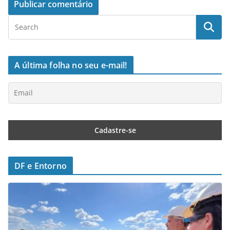
A última folha no seu e-mail!
DF e Entorno