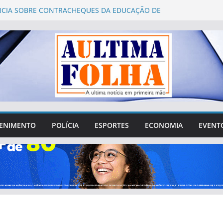
CIA SOBRE CONTRACHEQUES DA EDUCAÇÃO DE
 LINDAS É QUESTIONADA PELA PREFEITURA
es 2026: Águas Lindas abre 752 vagas para
mento presencial de mesários
ro Fórum Municipal de Educação de Águas Lindas
a questionamentos sobre gastos, transparência e
ipação da sociedade
 de Águas Lindas tenta sair da crise e recuperar
 perdido na cidade
Vergílio reúne lideranças de Águas Lindas e destaca
e R$ 4 milhões destinados ao município
ENIMENTO
POLÍCIA
ESPORTES
ECONOMIA
EVENT