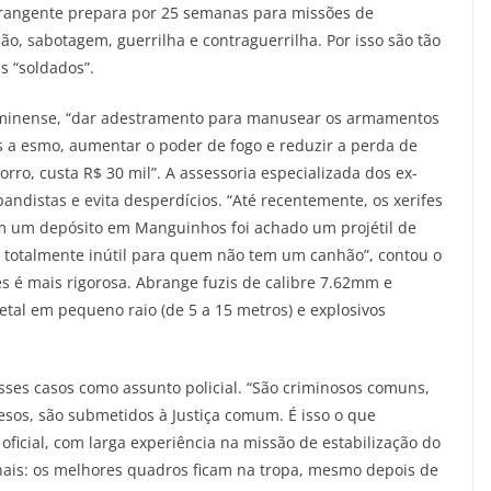
abrangente prepara por 25 semanas para missões de
ão, sabotagem, guerrilha e contraguerrilha. Por isso são tão
s “soldados”.
fluminense, “dar adestramento para manusear os armamentos
s a esmo, aumentar o poder de fogo e reduzir a perda de
orro, custa R$ 30 mil”. A assessoria especializada dos ex-
ndistas e evita desperdícios. “Até recentemente, os xerifes
m um depósito em Manguinhos foi achado um projétil de
 totalmente inútil para quem não tem um canhão”, contou o
s é mais rigorosa. Abrange fuzis de calibre 7.62mm e
tal em pequeno raio (de 5 a 15 metros) e explosivos
ses casos como assunto policial. “São criminosos comuns,
esos, são submetidos à Justiça comum. É isso o que
oficial, com larga experiência na missão de estabilização do
inais: os melhores quadros ficam na tropa, mesmo depois de