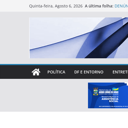
Skip
A última folha:
DENÚN
Quinta-feira, Agosto 6, 2026
to
ÁGUAS
Eleiçõ
content
treina
Primei
levant
partic
Rotary
espaço
Lucas 
mais d
POLÍTICA
DF E ENTORNO
ENTRET