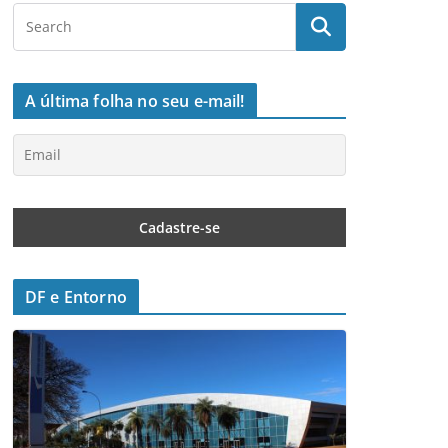
A última folha no seu e-mail!
DF e Entorno