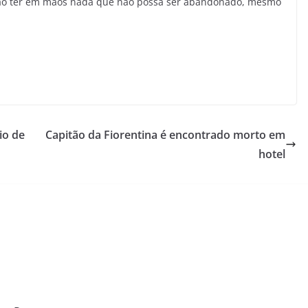
 não ter em mãos nada que não possa ser abandonado, mesmo
io de
Capitão da Fiorentina é encontrado morto em
hotel