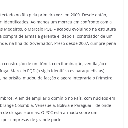
etectado no Rio pela primeira vez em 2000. Desde então,
am identificados. Ao menos um morreu em confronto com a
es Medeiros, o Marcelo PQD – acabou evoluindo na estrutura
na compra de armas a gerente e, depois, controlador de um
endê, na Ilha do Governador. Preso desde 2007, cumpre pena
a construção de um túnel, com iluminação, ventilação e
ga. Marcelo PQD (a sigla identifica os paraquedistas)
 na prisão, mudou de facção e agora integraria o Primeiro
embros. Além de ampliar o domínio no País, com núcleos em
brange Colômbia, Venezuela, Bolívia e Paraguai – de onde
em de drogas e armas. O PCC está armado sobre um
o por empresas de grande porte.