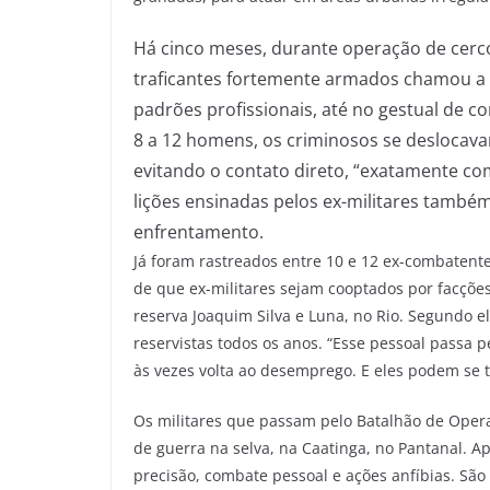
Há cinco meses, durante operação de cer
traficantes fortemente armados chamou a at
padrões profissionais, até no gestual de c
8 a 12 homens, os criminosos se deslocava
evitando o contato direto, “exatamente co
lições ensinadas pelos ex-militares tamb
enfrentamento.
Já foram rastreados entre 10 e 12 ex-combatent
de que ex-militares sejam cooptados por facções 
reserva Joaquim Silva e Luna, no Rio. Segundo e
reservistas todos os anos. “Esse pessoal passa p
às vezes volta ao desemprego. E eles podem se
Os militares que passam pelo Batalhão de Operaç
de guerra na selva, na Caatinga, no Pantanal. A
precisão, combate pessoal e ações anfíbias. São