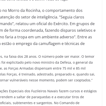
co no Morro da Rocinha, o comportamento dos
enção do setor de inteligência. “Seguia claros
omando”, relatou um oficial do Exército. Em grupos de
m de forma coordenada, fazendo disparos seletivos e
mo faria a tropa em um ambiente adverso”. Entre as
ém estão o emprego da camuflagem e técnicas de
es, na faixa dos 28 anos. O número pode ser maior. O temor
foi explicitado pelo novo ministro da Defesa, o general da
le, as Forças Armadas dispensam entre 75 mil e 85 mil
elas Forças, é treinado, adestrado, preparado e, quando sai,
 tornar vulneráveis nesse momento, podem ser cooptados.”
ões Especiais dos Fuzileiros Navais fazem cursos e estágios
prendem a saltar de paraquedas e a executar tiros de
 oficiais, subtenentes e sargentos. No Comando de