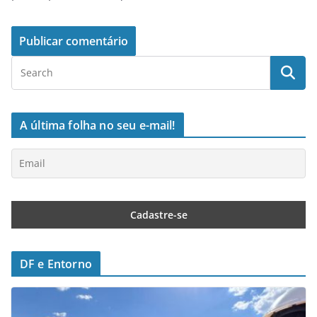
A última folha no seu e-mail!
DF e Entorno