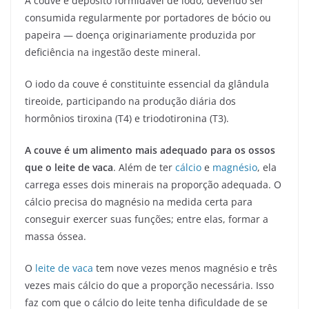
A couve é depósito formidável de iodo, devendo ser
consumida regularmente por portadores de bócio ou
papeira — doença originariamente produzida por
deficiência na ingestão deste mineral.
O iodo da couve é constituinte essencial da glândula
tireoide, participando na produção diária dos
hormônios tiroxina (T4) e triodotironina (T3).
A couve é um alimento mais adequado para os ossos
que o leite de vaca
. Além de ter
cálcio
e
magnésio
, ela
carrega esses dois minerais na proporção adequada. O
cálcio precisa do magnésio na medida certa para
conseguir exercer suas funções; entre elas, formar a
massa óssea.
O
leite de vaca
tem nove vezes menos magnésio e três
vezes mais cálcio do que a proporção necessária. Isso
faz com que o cálcio do leite tenha dificuldade de se