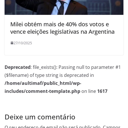
Milei obtém mais de 40% dos votos e
vence eleições legislativas na Argentina
27/10/2025
Deprecated
: file_exists(): Passing null to parameter #1
($filename) of type string is deprecated in
/home/aultimaf/public_html/wp-
includes/comment-template.php
on line
1617
Deixe um comentário
O seu endereço de email não será publicado.
Campos