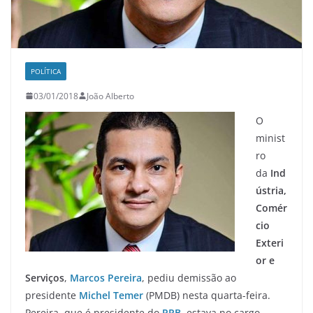
POLÍTICA
03/01/2018
João Alberto
O
minist
ro
da
Ind
ústria,
Comér
cio
Exteri
or e
Serviços
,
Marcos Pereira
, pediu demissão ao
presidente
Michel Temer
(PMDB) nesta quarta-feira.
Pereira, que é presidente do
PRB
, estava no cargo