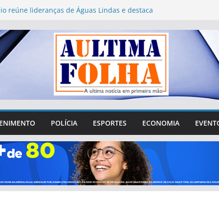
lio reúne lideranças de Águas Lindas e destaca
4 milhões destinados ao município
 da Saúde acompanha obras do Novo PAC Saúde
nvestimentos no Entorno de Brasília
26: Águas Lindas abre 752 vagas para
 presencial de mesários
órum Municipal de Educação de Águas Lindas
stionamentos sobre gastos, transparência e
o da sociedade
guas Lindas tenta sair da crise e recuperar
dido na cidade
ENIMENTO
POLÍCIA
ESPORTES
ECONOMIA
EVENT