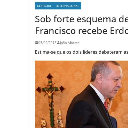
DESTAQUE
INTERNACIONAL
Sob forte esquema d
Francisco recebe Erd
05/02/2018
João Alberto
Estima-se que os dois líderes debateram a