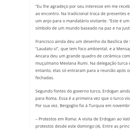
“Eu lhe agradeço por seu interesse em me receb
ao encontro. Na tradicional troca de presentes 
um anjo para o mandatário visitante. “Este é um
símbolo de um mundo baseado na paz e na justiça
Francisco ainda deu um desenho da Basílica de 
“Laudato sí”, que tem foco ambiental, e a Mensa
Ancara deu um grande quadro de cerâmica com o
muçulmano Mevlana Rumi. Na delegação turca q
entanto, elas só entraram para a reunião após os
fechadas.
Segundo fontes do governo turco, Erdogan ainda 
para Roma. Essa é a primeira vez que o turco vi
Por sua vez, Bergoglio foi à Turquia em novembr
– Protestos em Roma: A visita de Erdogan ao Vat
protestos desde este domingo (4). Entre as princ