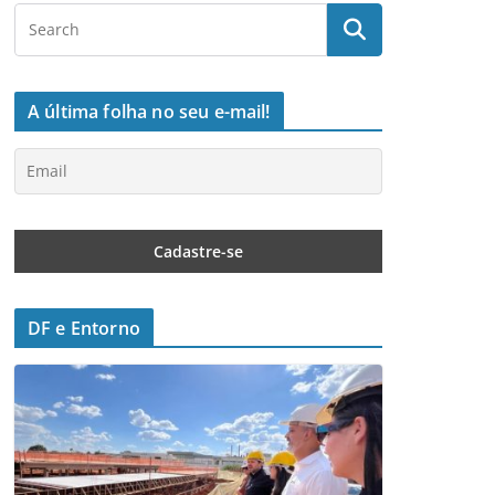
A última folha no seu e-mail!
DF e Entorno