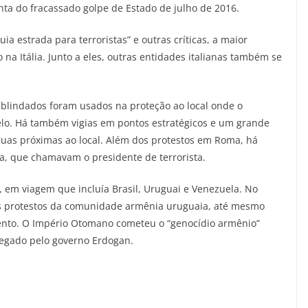
onta do fracassado golpe de Estado de julho de 2016.
ia estrada para terroristas” e outras críticas, a maior
na Itália. Junto a eles, outras entidades italianas também se
é blindados foram usados na proteção ao local onde o
elo. Há também vigias em pontos estratégicos e um grande
 ruas próximas ao local. Além dos protestos em Roma, há
a, que chamavam o presidente de terrorista.
l, em viagem que incluía Brasil, Uruguai e Venezuela. No
 os protestos da comunidade armênia uruguaia, até mesmo
mento. O Império Otomano cometeu o “genocídio armênio”
negado pelo governo Erdogan.