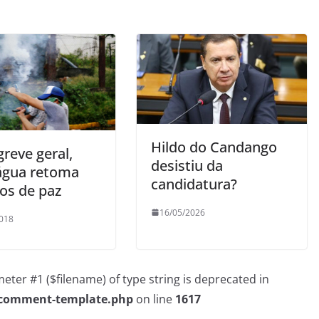
Hildo do Candango
reve geral,
desistiu da
água retoma
candidatura?
gos de paz
16/05/2026
018
rameter #1 ($filename) of type string is deprecated in
/comment-template.php
on line
1617