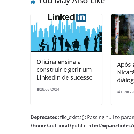
You May Also Like
Oficina ensina a
Após g
construir e gerir um
Nicar
LinkedIn de sucesso
diálo
28/03/2024
15/06/2
Deprecated
: file_exists(): Passing null to pa
/home/aultimaf/public_html/wp-includes