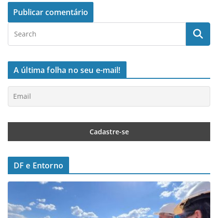
A última folha no seu e-mail!
DF e Entorno