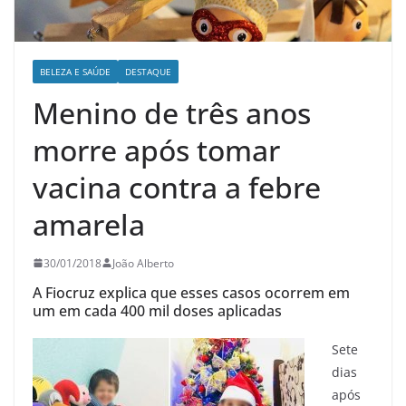
BELEZA E SAÚDE
DESTAQUE
Menino de três anos
morre após tomar
vacina contra a febre
amarela
30/01/2018
João Alberto
A Fiocruz explica que esses casos ocorrem em
um em cada 400 mil doses aplicadas
S
ete
dias
após