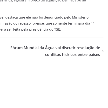
ez anos, registram preço de aquisição bem abaixo da
el destaca que ele não foi denunciado pelo Ministério
m razão do recesso forense, que somente terminará dia 1º
verá ser feita pela presidência do TSE.
Fórum Mundial da Água vai discutir resolução de
conflitos hídricos entre países