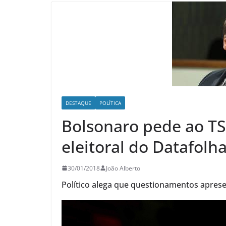
DESTAQUE
POLÍTICA
Bolsonaro pede ao T
eleitoral do Datafolh
30/01/2018
João Alberto
Político alega que questionamentos apres