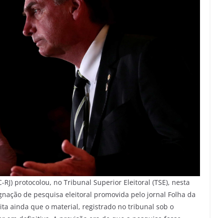
RJ) protocolou, no Tribunal Superior Eleitoral (TSE), nesta
gnação de pesquisa eleitoral promovida pelo jornal Folha da
ita ainda que o material, registrado no tribunal sob o