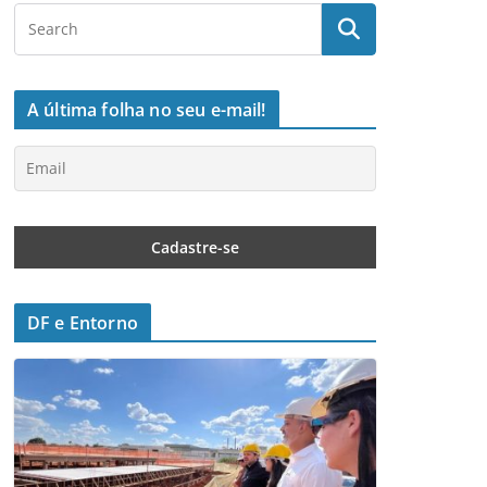
A última folha no seu e-mail!
DF e Entorno