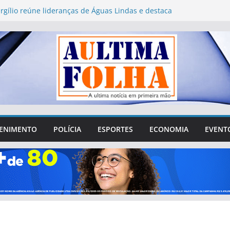
rgílio reúne lideranças de Águas Lindas e destaca
R$ 4 milhões destinados ao município
rio da Saúde acompanha obras do Novo PAC Saúde
a investimentos no Entorno de Brasília
 2026: Águas Lindas abre 752 vagas para
ento presencial de mesários
o Fórum Municipal de Educação de Águas Lindas
questionamentos sobre gastos, transparência e
ação da sociedade
e Águas Lindas tenta sair da crise e recuperar
perdido na cidade
ENIMENTO
POLÍCIA
ESPORTES
ECONOMIA
EVENT