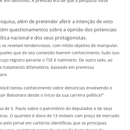
 em definitivo. A previsão era de que a pesquisa fosse
squisa, além de pretender aferir a intenção de voto
ontém questionamentos sobre a opinião dos potenciais
lítica nacional e dos seus protagonistas.
se revelam tendenciosos, com nítido objetivo de manipular,
queles que do seu conteúdo tiverem conhecimento, tudo isso
jo registro perante o TSE é natimorto. De outro lado, ao
rva tratamento difamatório, baseado em premissa
aro.
 “Você tomou conhecimento sobre denúncias envolvendo o
r Bolsonaro desde o início da sua carreira política?”
ha de S. Paulo sobre o patrimônio do deputados e de seus
icos. O quarteto é dono de 13 imóveis com preço de mercado
 pelo jornal em cartórios identificou que os principais