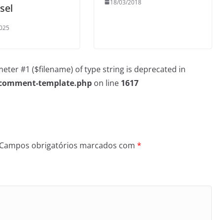
18/03/2018
sel
025
rameter #1 ($filename) of type string is deprecated in
/comment-template.php
on line
1617
Campos obrigatórios marcados com
*