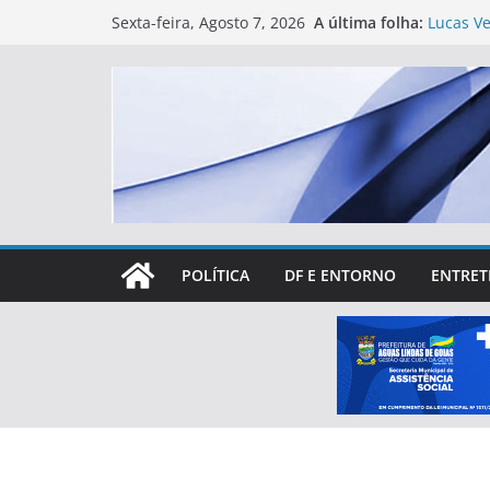
Skip
A última folha:
Lucas Ve
Sexta-feira, Agosto 7, 2026
to
mais de 
Ministé
content
e reforç
Eleições
treinam
Primeir
levanta 
particip
Rotary d
espaço 
POLÍTICA
DF E ENTORNO
ENTRET