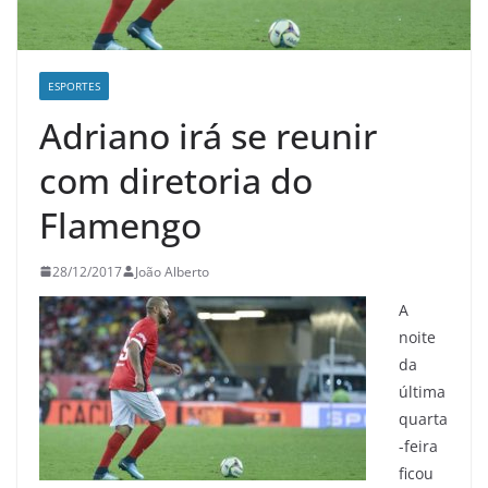
ESPORTES
Adriano irá se reunir
com diretoria do
Flamengo
28/12/2017
João Alberto
A
noite
da
última
quarta
-feira
ficou