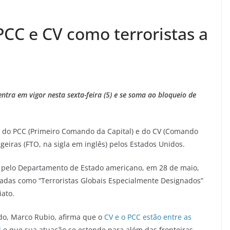
PCC e CV como terroristas a
ntra em vigor nesta sexta-feira (5) e se soma ao bloqueio de
ão do PCC (Primeiro Comando da Capital) e do CV (Comando
eiras (FTO, na sigla em inglês) pelos Estados Unidos.
to pelo Departamento de Estado americano, em 28 de maio,
adas como “Terroristas Globais Especialmente Designados”
iato.
do, Marco Rubio, afirma que o
CV e o PCC estão entre as
l
e que sua atuação se estende para além das fronteiras