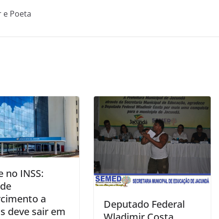
r e Poeta
e no INSS:
 de
rcimento a
Deputado Federal
as deve sair em
Wladimir Costa