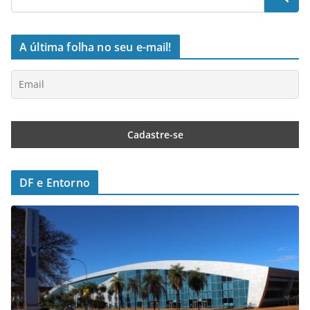
A última folha no seu e-mail!
DF e Entorno