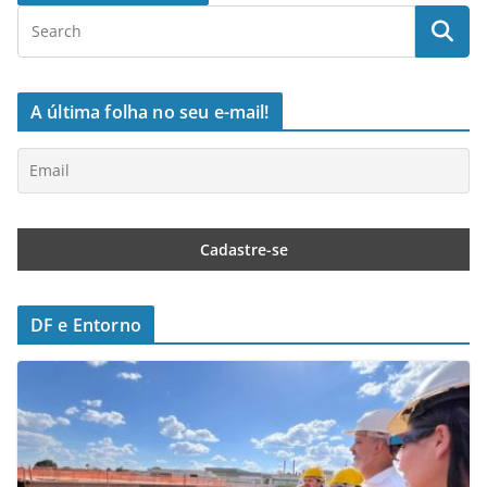
A última folha no seu e-mail!
DF e Entorno