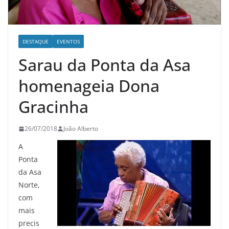
DESTAQUE
EVENTOS
Sarau da Ponta da Asa
homenageia Dona
Gracinha
26/07/2018
João Alberto
A
Ponta
da Asa
Norte,
com
mais
precis