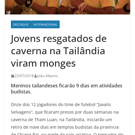
DESTAQUE
INTERNACIONAL
Jovens resgatados de
caverna na Tailândia
viram monges
23/07/2018
João Alberto
Meninos tailandeses ficarão 9 dias em atividades
budistas.
O
nze dos 12 jogadores do time de futebol “Javalis
Selvagens”, que ficaram presos por duas semanas na
caverna de Tham Luan, na Tailândia, iniciarão um
retiro de nove dias em templos budistas da província
de Chiang Rai, no norte do país asiático. O treinador do