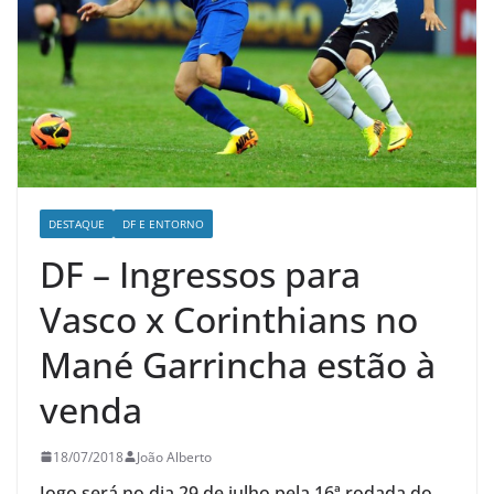
DESTAQUE
DF E ENTORNO
DF – Ingressos para
Vasco x Corinthians no
Mané Garrincha estão à
venda
18/07/2018
João Alberto
Jogo será no dia 29 de julho pela 16ª rodada do