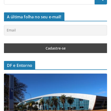
A última folha no seu e-mail!
DF e Entorno