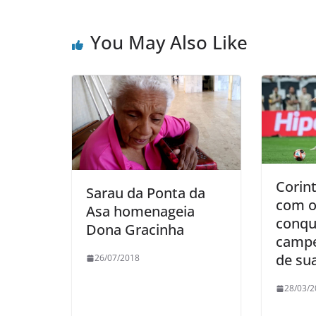
You May Also Like
Corin
Sarau da Ponta da
com o
Asa homenageia
conqu
Dona Gracinha
campe
de sua
26/07/2018
28/03/2