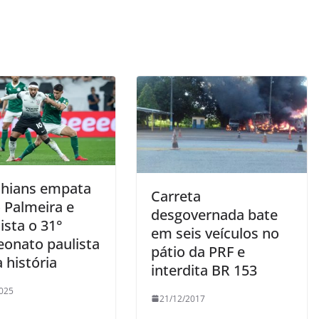
thians empata
Carreta
 Palmeira e
desgovernada bate
ista o 31°
em seis veículos no
onato paulista
pátio da PRF e
 história
interdita BR 153
025
21/12/2017