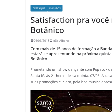
DESTAQUE
EVENTOS
Satisfaction pra você
Botânico
04/06/2018
João Alberto
Com mais de 15 anos de formação a Banda 
estará se apresentando na próxima quinta-f
Botânico.
Prometendo um show dançante com Pop rock de t
Santa fé, às 21 horas dessa quinta, 07/06. A ca
suas promoções e, claro, pela boa música apres
Reprodutor
de
vídeo