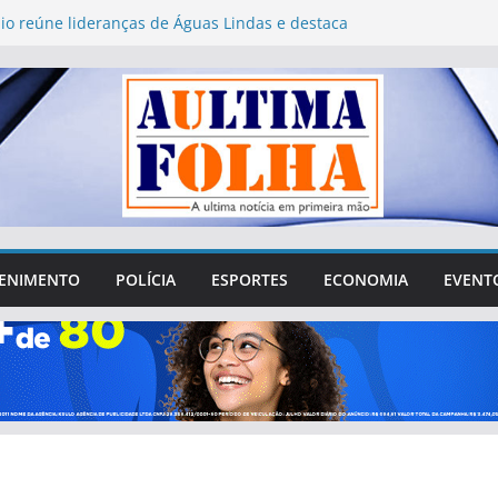
lio reúne lideranças de Águas Lindas e destaca
4 milhões destinados ao município
 da Saúde acompanha obras do Novo PAC Saúde
nvestimentos no Entorno de Brasília
26: Águas Lindas abre 752 vagas para
 presencial de mesários
órum Municipal de Educação de Águas Lindas
stionamentos sobre gastos, transparência e
o da sociedade
guas Lindas tenta sair da crise e recuperar
dido na cidade
ENIMENTO
POLÍCIA
ESPORTES
ECONOMIA
EVENT