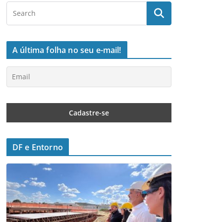
A última folha no seu e-mail!
DF e Entorno