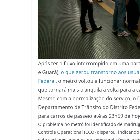
Após ter o fluxo interrompido em uma parte
e Guará),
o que gerou transtorno aos usuár
Federal
, o metrô voltou a funcionar normal
que tornará mais tranquila a volta para a c
Mesmo com a normalização do serviço, o 
Departamento de Trânsito do Distrito Feder
para carros de passeio até as 23h59 de hoj
O problema no metrô foi identificado de madrug
Controle Operacional (CCO) disparou, indicando 
sido cortados. Agentes da companhia foram acion