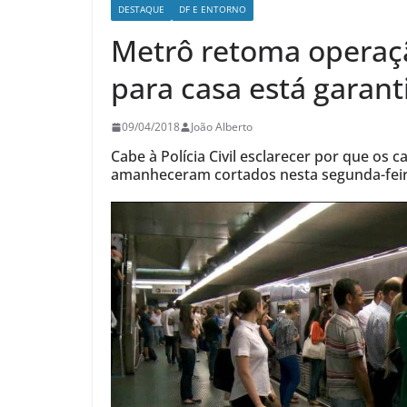
DESTAQUE
DF E ENTORNO
Metrô retoma operaç
para casa está garant
09/04/2018
João Alberto
Cabe à Polícia Civil esclarecer por que os 
amanheceram cortados nesta segunda-fei