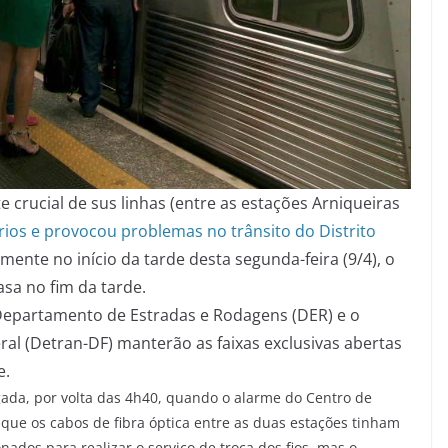
 crucial de sus linhas (entre as estações Arniqueiras
ios e provocou problemas no trânsito do Distrito
mente no início da tarde desta segunda-feira (9/4), o
asa no fim da tarde.
Departamento de Estradas e Rodagens (DER) e o
al (Detran-DF) manterão as faixas exclusivas abertas
e.
ada, por volta das 4h40, quando o alarme do Centro de
que os cabos de fibra óptica entre as duas estações tinham
ados para realizar o serviço de troca dos fios, mas o