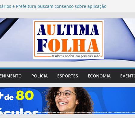
ários e Prefeitura buscam consenso sobre aplicação
is 1.892 e 1.893 em Águas Lindas
ro Fórum Municipal de Educação de Águas Lindas
a questionamentos sobre gastos, transparência e
ipação da sociedade
 de Águas Lindas tenta sair da crise e recuperar
 perdido na cidade
Vergílio reúne lideranças de Águas Lindas e destaca
e R$ 4 milhões destinados ao município
CIA SOBRE CONTRACHEQUES DA EDUCAÇÃO DE
 LINDAS É QUESTIONADA PELA PREFEITURA
ENIMENTO
POLÍCIA
ESPORTES
ECONOMIA
EVENT