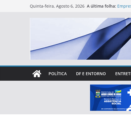
Skip
A última folha:
Empres
Quinta-feira, Agosto 6, 2026
to
das Le
Primei
content
levant
partic
Rotary
espaço
Lucas 
mais d
DENÚN
ÁGUAS
POLÍTICA
DF E ENTORNO
ENTRET