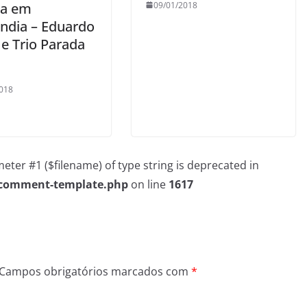
09/01/2018
da em
ândia – Eduardo
 e Trio Parada
018
rameter #1 ($filename) of type string is deprecated in
/comment-template.php
on line
1617
Campos obrigatórios marcados com
*