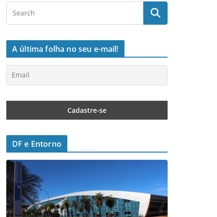
A última folha no seu e-mail!
DF e Entorno