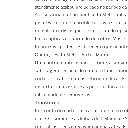
atendimento acabou prejudicado no período da
A assessoria da Companhia do Metropolitan
pelo Twitter, que o problema havia sido ca
no entanto, disse que a explicação do episó
fibras ópticas é abaixo do de cobre. Mas 
Polícia Civil poderá esclarecer o que acon
Operações do Metrô, Victor Mafra.
Uma outra hipótese para o crime, a ser ver
sabotagem. De acordo com um funcionário 
cortou os cabos não os retirou do local. Iss
de furto, uma vez que as peças estão amar
dificuldade de removê-las.
Transtorno
Por conta do corte nos cabos, que têm o ob
e a CCO, somente as linhas de Ceilândia 
central, os trens chegavam apenas até a Es