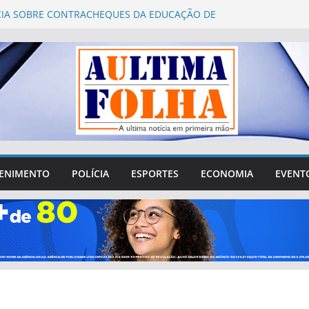
IA SOBRE CONTRACHEQUES DA EDUCAÇÃO DE
INDAS É QUESTIONADA PELA PREFEITURA
 2026: Águas Lindas abre 752 vagas para
ento presencial de mesários
o Fórum Municipal de Educação de Águas Lindas
questionamentos sobre gastos, transparência e
ação da sociedade
e Águas Lindas tenta sair da crise e recuperar
perdido na cidade
rgílio reúne lideranças de Águas Lindas e destaca
R$ 4 milhões destinados ao município
ENIMENTO
POLÍCIA
ESPORTES
ECONOMIA
EVENT