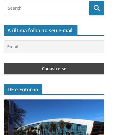
A última folha no seu e-mail!
DF e Entorno