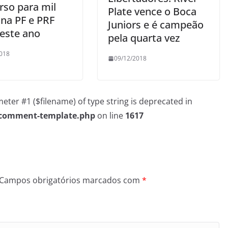
rso para mil
Plate vence o Boca
 na PF e PRF
Juniors e é campeão
 este ano
pela quarta vez
018
09/12/2018
rameter #1 ($filename) of type string is deprecated in
/comment-template.php
on line
1617
Campos obrigatórios marcados com
*