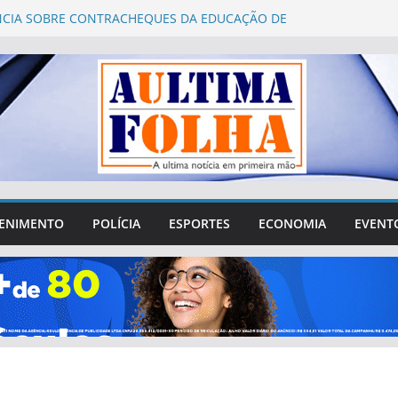
CIA SOBRE CONTRACHEQUES DA EDUCAÇÃO DE
 LINDAS É QUESTIONADA PELA PREFEITURA
es 2026: Águas Lindas abre 752 vagas para
mento presencial de mesários
ro Fórum Municipal de Educação de Águas Lindas
a questionamentos sobre gastos, transparência e
ipação da sociedade
 de Águas Lindas tenta sair da crise e recuperar
 perdido na cidade
Vergílio reúne lideranças de Águas Lindas e destaca
e R$ 4 milhões destinados ao município
ENIMENTO
POLÍCIA
ESPORTES
ECONOMIA
EVENT