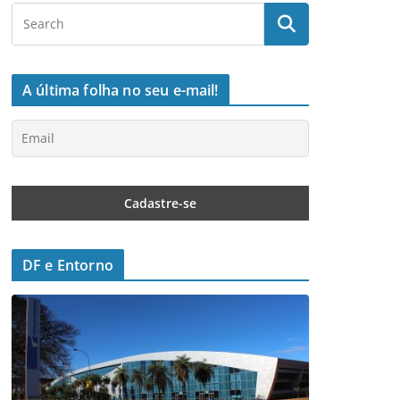
A última folha no seu e-mail!
DF e Entorno