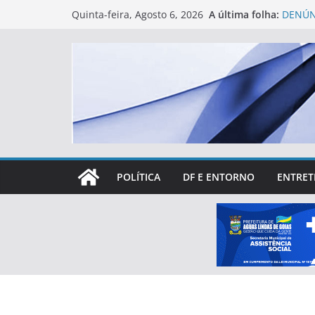
Skip
A última folha:
DENÚN
Quinta-feira, Agosto 6, 2026
to
ÁGUAS
Eleiçõ
content
treina
Primei
levant
partic
Rotary
espaço
Lucas 
mais d
POLÍTICA
DF E ENTORNO
ENTRET