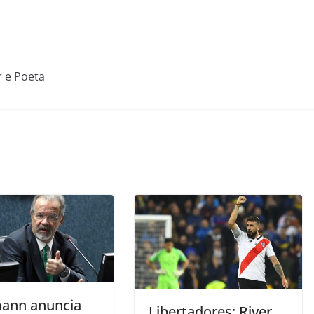
r e Poeta
ann anuncia
Libertadores: River