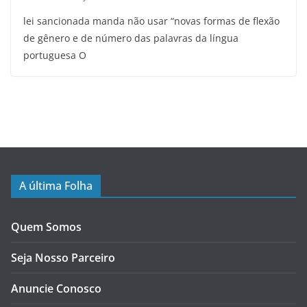
lei sancionada manda não usar “novas formas de flexão
de gênero e de número das palavras da língua
portuguesa O
A última Folha
Quem Somos
Seja Nosso Parceiro
Anuncie Conosco