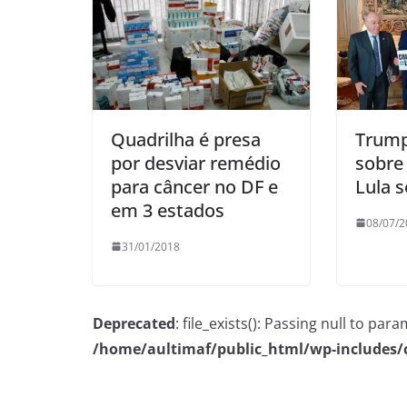
Quadrilha é presa
Trump
por desviar remédio
sobre
para câncer no DF e
Lula 
em 3 estados
08/07/2
31/01/2018
Deprecated
: file_exists(): Passing null to pa
/home/aultimaf/public_html/wp-includes