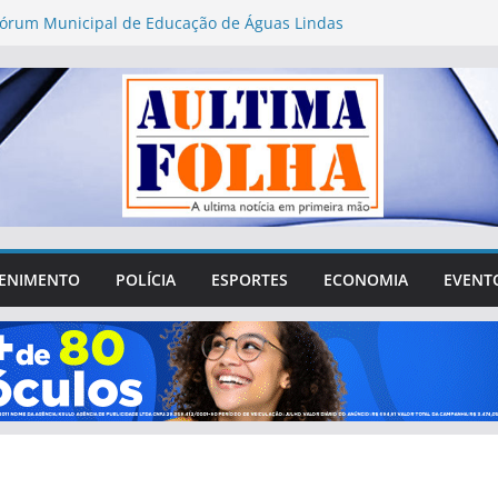
Fórum Municipal de Educação de Águas Lindas
uestionamentos sobre gastos, transparência e
ção da sociedade
ributária exige atenção de empresas de Águas
ovas regras fiscais
os perderam R$ 62,5 bilhões para bets em 2025
o da Saúde acompanha obras do Novo PAC Saúde
investimentos no Entorno de Brasília
2026: Águas Lindas abre 752 vagas para
to presencial de mesários
ENIMENTO
POLÍCIA
ESPORTES
ECONOMIA
EVENT