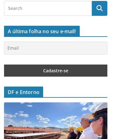
A última folha no seu e-mail!
DF e Entorno