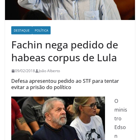
DESTAQUE
POLÍTICA
Fachin nega pedido de
habeas corpus de Lula
09/02/2018
João Alberto
Defesa apresentou pedido ao STF para tentar
evitar a prisão do político
O
minis
tro
Edso
n