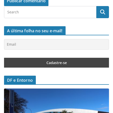
A última folha no seu e-mail!
DF e Entorno