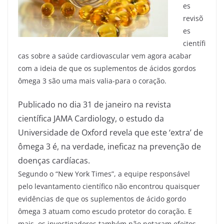
es
revisõ
es
científi
cas sobre a saúde cardiovascular vem agora acabar
com a ideia de que os suplementos de ácidos gordos
ômega 3 são uma mais valia-para o coração.
Publicado no dia 31 de janeiro na revista
científica JAMA Cardiology, o estudo da
Universidade de Oxford revela que este ‘extra’ de
ômega 3 é, na verdade, ineficaz na prevenção de
doenças cardíacas.
Segundo o “New York Times”, a equipe responsável
pelo levantamento científico não encontrou quaisquer
evidências de que os suplementos de ácido gordo
ômega 3 atuam como escudo protetor do coração. E
mais, os investigadores também não notaram efeitos