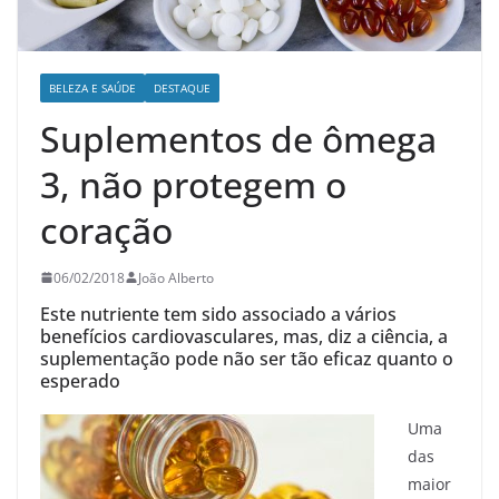
BELEZA E SAÚDE
DESTAQUE
Suplementos de ômega
3, não protegem o
coração
06/02/2018
João Alberto
Este nutriente tem sido associado a vários
benefícios cardiovasculares, mas, diz a ciência, a
suplementação pode não ser tão eficaz quanto o
esperado
U
ma
das
maior