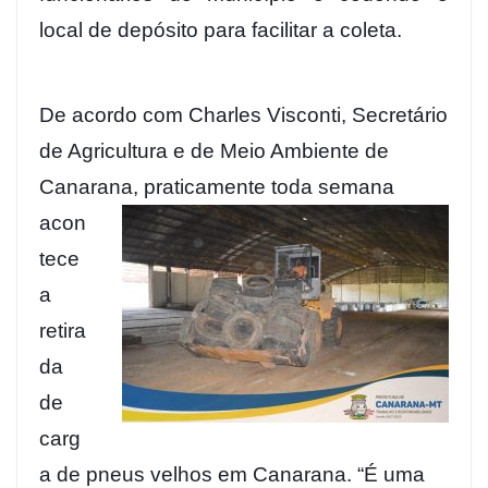
local de depósito para facilitar a coleta.
De acordo com Charles Visconti, Secretário
de Agricultura e de Meio Ambiente de
Canarana,
praticamente toda semana
acon
tece
a
retira
da
de
carg
a de pneus velhos em Canarana. “É uma