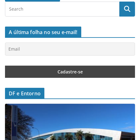
A última folha no seu e-mail!
DF e Entorno