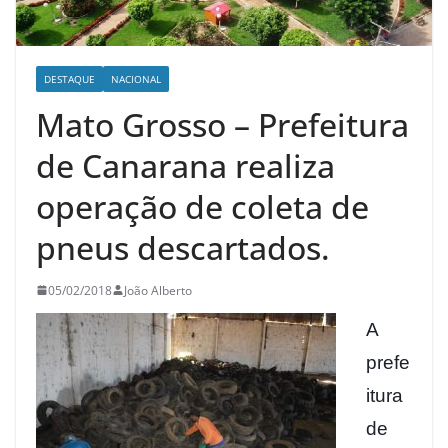
DESTAQUE
NACIONAL
Mato Grosso – Prefeitura
de Canarana realiza
operação de coleta de
pneus descartados.
05/02/2018
João Alberto
A
prefe
itura
de