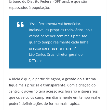
Urbano do Distrito Federal (DFTrans), é que são
repassados à população.
“Essa ferramenta vai beneficiar,
inclusive, os próprios rodoviários, pois
vamos perceber com mais precisão
quanto tempo realmente cada linha
precisa para fazer a viagem”
Léo Carlos Cruz, diretor-geral do
DFTrans
A ideia é que, a partir de agora, a
gestão do sistema
fique mais precisa e transparente
. Com a criação do
centro, o governo terá acesso aos horário e itinerários
que os veículos cumprem diariamente em tempo real e
poderá definir ações de forma mais rápida.