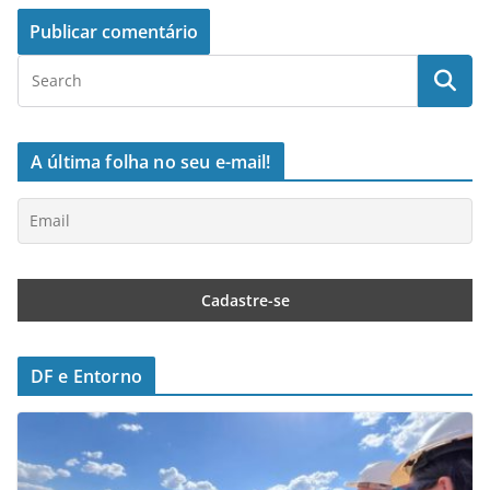
A última folha no seu e-mail!
DF e Entorno