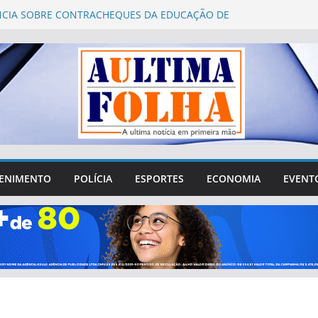
CIA SOBRE CONTRACHEQUES DA EDUCAÇÃO DE
 LINDAS É QUESTIONADA PELA PREFEITURA
es 2026: Águas Lindas abre 752 vagas para
mento presencial de mesários
ro Fórum Municipal de Educação de Águas Lindas
a questionamentos sobre gastos, transparência e
ipação da sociedade
 de Águas Lindas tenta sair da crise e recuperar
 perdido na cidade
Vergílio reúne lideranças de Águas Lindas e destaca
e R$ 4 milhões destinados ao município
ENIMENTO
POLÍCIA
ESPORTES
ECONOMIA
EVENT