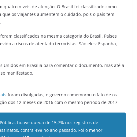
 quatro níveis de atenção. O Brasil foi classificado como
a que os viajantes aumentem o cuidado, pois o país tem
.
 foram classificados na mesma categoria do Brasil. Países
ido a riscos de atentado terroristas. São eles: Espanha,
 Unidos em Brasília para comentar o documento, mas até a
 se manifestado.
nais
foram divulgadas, o governo comemorou o fato de os
ção dos 12 meses de 2016 com o mesmo período de 2017.
Pública, houve queda de 15,7% nos registros de
assinatos, contra 498 no ano passado. Foi o menor