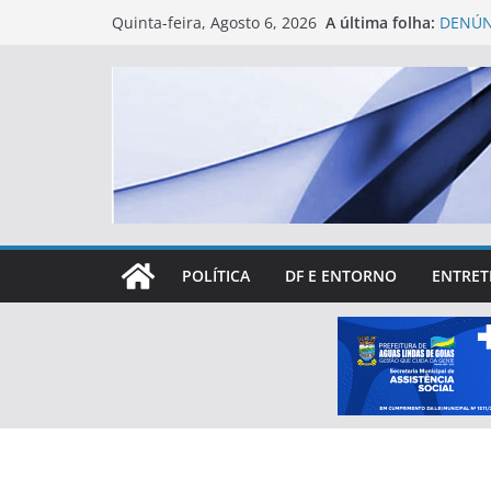
Skip
A última folha:
DENÚN
Quinta-feira, Agosto 6, 2026
to
ÁGUAS
Eleiçõ
content
treina
Primei
levant
partic
Rotary
espaço
Lucas 
mais d
POLÍTICA
DF E ENTORNO
ENTRET