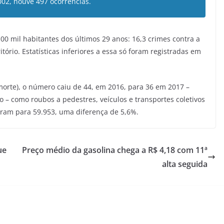
02, houve 497 ocorrências.
0 mil habitantes dos últimos 29 anos: 16,3 crimes contra a
tório. Estatísticas inferiores a essa só foram registradas em
morte), o número caiu de 44, em 2016, para 36 em 2017 –
o – como roubos a pedestres, veículos e transportes coletivos
ram para 59.953, uma diferença de 5,6%.
ue
Preço médio da gasolina chega a R$ 4,18 com 11ª
alta seguida