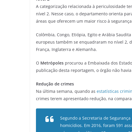
A categorização relacionada à periculosidade tem
nível 2. Nesse caso, o departamento orienta par
áreas que oferecem um maior risco à segurança
Colômbia, Congo, Etiópia, Egito e Arábia Saudita
europeus também se enquadraram no nível 2, dev
França, Inglaterra e Alemanha.
O
Metrópoles
procurou a Embaixada dos Estados
publicação desta reportagem, o órgão não havia
Redução de crimes
Na última semana, quando as
estatísticas crimi
crimes terem apresentado redução, na compara
Segundo a Secretaria de Segurança 
homicídios. Em 2016, foram 591 ass