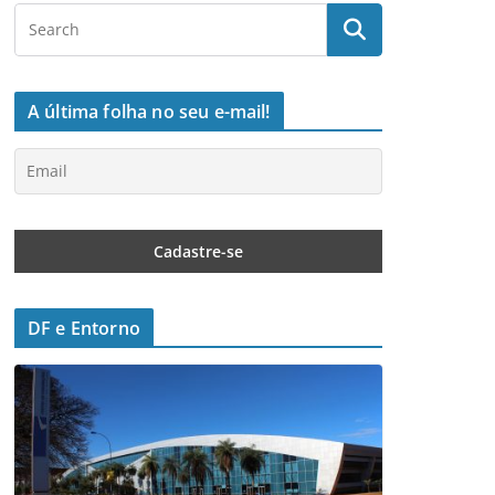
A última folha no seu e-mail!
DF e Entorno