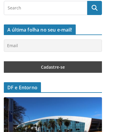
A última folha no seu e-mail!
DF e Entorno