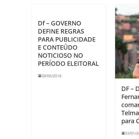
Df – GOVERNO
DEFINE REGRAS
PARA PUBLICIDADE
E CONTEÚDO
NOTICIOSO NO
PERÍODO ELEITORAL
08/06/2018
DF – 
Ferna
coman
Telma
para 
03/01/2