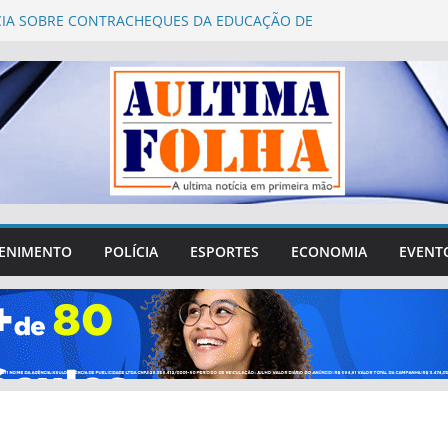
IA SOBRE CONTRACHEQUES DA EDUCAÇÃO DE
INDAS É QUESTIONADA PELA PREFEITURA
 2026: Águas Lindas abre 752 vagas para
ento presencial de mesários
o Fórum Municipal de Educação de Águas Lindas
questionamentos sobre gastos, transparência e
ação da sociedade
e Águas Lindas tenta sair da crise e recuperar
perdido na cidade
rgílio reúne lideranças de Águas Lindas e destaca
R$ 4 milhões destinados ao município
ENIMENTO
POLÍCIA
ESPORTES
ECONOMIA
EVENT