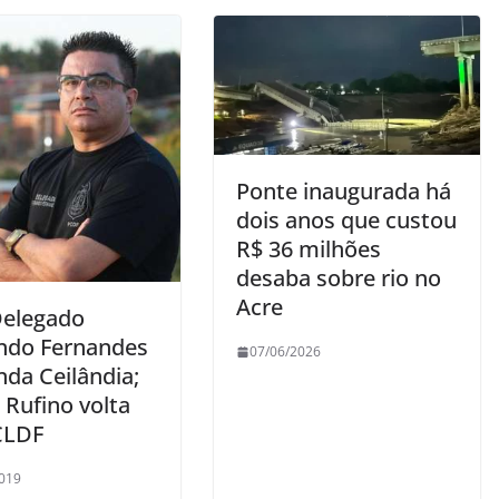
Ponte inaugurada há
dois anos que custou
R$ 36 milhões
desaba sobre rio no
Acre
Delegado
ndo Fernandes
07/06/2026
da Ceilândia;
 Rufino volta
CLDF
019