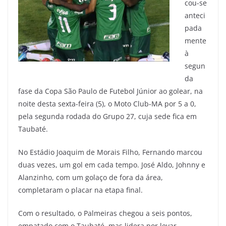
cou-se
anteci
pada
mente
à
segun
da
fase da Copa São Paulo de Futebol Júnior ao golear, na
noite desta sexta-feira (5), o Moto Club-MA por 5 a 0,
pela segunda rodada do Grupo 27, cuja sede fica em
Taubaté.
No Estádio Joaquim de Morais Filho, Fernando marcou
duas vezes, um gol em cada tempo. José Aldo, Johnny e
Alanzinho, com um golaço de fora da área,
completaram o placar na etapa final.
Com o resultado, o Palmeiras chegou a seis pontos,
empatado com o Taubaté, mas lidera por levar