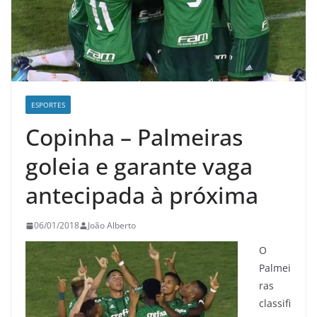
ESPORTES
Copinha – Palmeiras
goleia e garante vaga
antecipada à próxima
06/01/2018
João Alberto
O
Palmei
ras
classifi