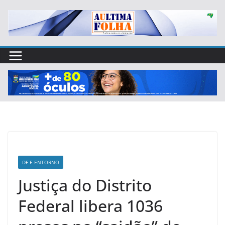
Skip
to
content
DF E ENTORNO
Justiça do Distrito
Federal libera 1036