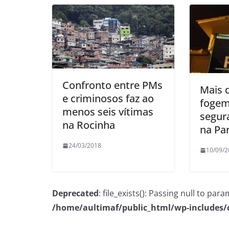
Confronto entre PMs
Mais 
e criminosos faz ao
fogem
menos seis vítimas
segur
na Rocinha
na Pa
24/03/2018
10/09/2
Deprecated
: file_exists(): Passing null to pa
/home/aultimaf/public_html/wp-includes