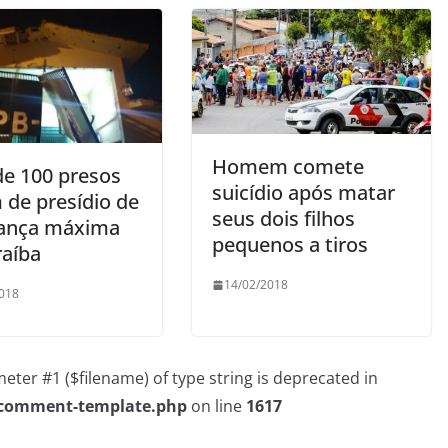
Homem comete
de 100 presos
suicídio após matar
 de presídio de
seus dois filhos
ança máxima
pequenos a tiros
raíba
14/02/2018
018
rameter #1 ($filename) of type string is deprecated in
/comment-template.php
on line
1617