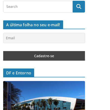
A última folha no seu e-mail!
DF e Entorno