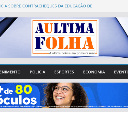
CIA SOBRE CONTRACHEQUES DA EDUCAÇÃO DE
 LINDAS É QUESTIONADA PELA PREFEITURA
es 2026: Águas Lindas abre 752 vagas para
mento presencial de mesários
ro Fórum Municipal de Educação de Águas Lindas
a questionamentos sobre gastos, transparência e
ipação da sociedade
 de Águas Lindas tenta sair da crise e recuperar
 perdido na cidade
Vergílio reúne lideranças de Águas Lindas e destaca
e R$ 4 milhões destinados ao município
ENIMENTO
POLÍCIA
ESPORTES
ECONOMIA
EVENT