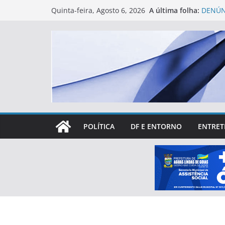
Skip
A última folha:
DENÚN
Quinta-feira, Agosto 6, 2026
to
ÁGUAS
Eleiçõ
content
treina
Primei
levant
partic
Rotary
espaço
Lucas 
mais d
POLÍTICA
DF E ENTORNO
ENTRET