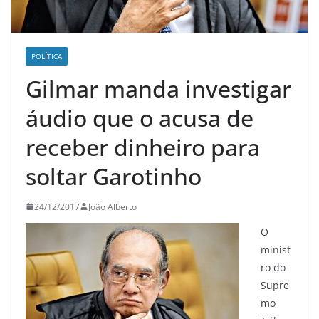
POLÍTICA
Gilmar manda investigar
áudio que o acusa de
receber dinheiro para
soltar Garotinho
24/12/2017
João Alberto
O
minist
ro do
Supre
mo