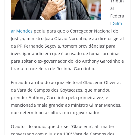
Tribun
al
Federa
l
Gilm
ar Mendes
pediu para que o Corregedor Nacional de
Justiça, ministro João Otávio Noronha, e ao diretor-geral
da PF, Fernando Segovia, ‘tomem providências’ para
investigar áudio em que é acusado de tomar propinas
para soltar o ex-governador do Rio Anthony Garotinho e
tirar a tornozeleira de Rosinha Garotinho.
Em áudio atribuído ao juiz eleitoral Glaucenir Oliveira,
da Vara de Campos dos Goytacazes, que mandou
prender Anthony Garotinho pela primeira vez, é
mencionada ‘mala grande’ ao ministro Gilmar Mendes,
que determinou a soltura do ex-governador.
O autor do áudio, que diz ser ‘Glaucenir’, afirma ter
conversado com o juiz da 100ª Vara de Campos dos