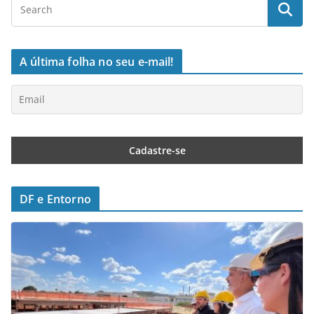
A última folha no seu e-mail!
DF e Entorno