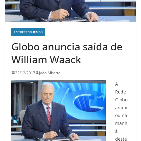
ENTRETENIMENTO
Globo anuncia saída de
William Waack
22/12/2017
João Alberto
A
Rede
Globo
anunci
ou na
manh
ã
desta