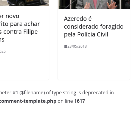
er novo
Azeredo é
ito para achar
considerado foragido
 contra Filipe
pela Polícia Civil
ns
23/05/2018
025
rameter #1 ($filename) of type string is deprecated in
/comment-template.php
on line
1617