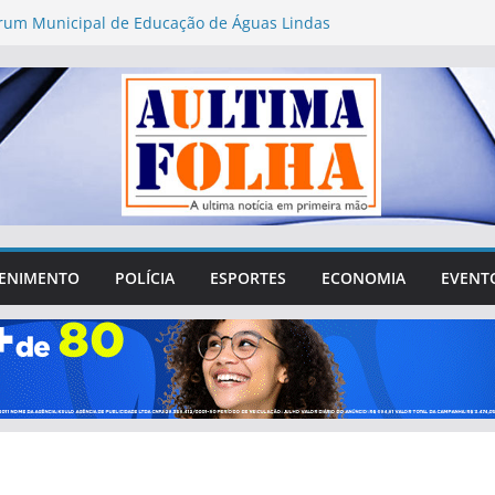
órum Municipal de Educação de Águas Lindas
stionamentos sobre gastos, transparência e
o da sociedade
ibutária exige atenção de empresas de Águas
vas regras fiscais
 perderam R$ 62,5 bilhões para bets em 2025
 da Saúde acompanha obras do Novo PAC Saúde
nvestimentos no Entorno de Brasília
26: Águas Lindas abre 752 vagas para
 presencial de mesários
ENIMENTO
POLÍCIA
ESPORTES
ECONOMIA
EVENT