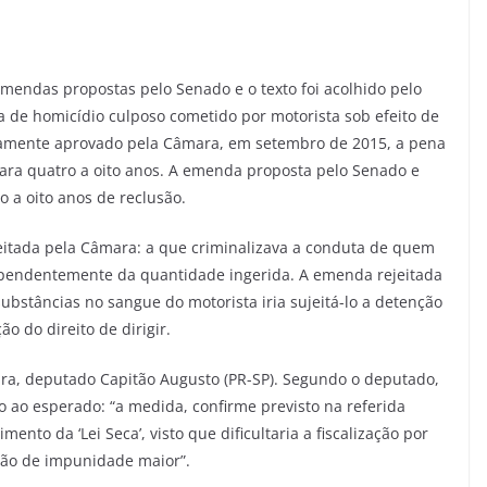
endas propostas pelo Senado e o texto foi acolhido pelo
 de homicídio culposo cometido por motorista sob efeito de
iramente aprovado pela Câmara, em setembro de 2015, a pena
para quatro a oito anos. A emenda proposta pelo Senado e
o a oito anos de reclusão.
eitada pela Câmara: a que criminalizava a conduta de quem
dependentemente da quantidade ingerida. A emenda rejeitada
bstâncias no sangue do motorista iria sujeitá-lo a detenção
o do direito de dirigir.
ara, deputado Capitão Augusto (PR-SP). Segundo o deputado,
o ao esperado: “a medida, confirme previsto na referida
nto da ‘Lei Seca’, visto que dificultaria a fiscalização por
ação de impunidade maior”.