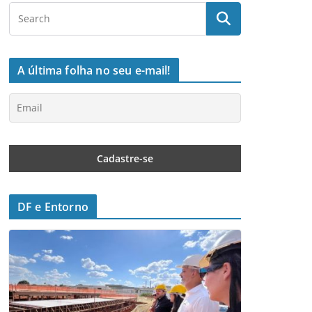
A última folha no seu e-mail!
DF e Entorno