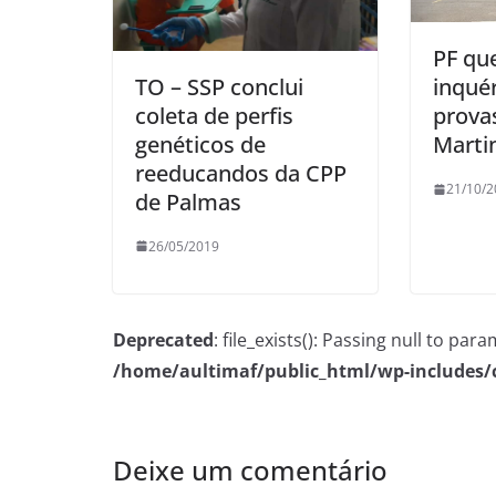
PF qu
TO – SSP conclui
inquér
coleta de perfis
provas
genéticos de
Marti
reeducandos da CPP
21/10/2
de Palmas
26/05/2019
Deprecated
: file_exists(): Passing null to pa
/home/aultimaf/public_html/wp-includes
Deixe um comentário